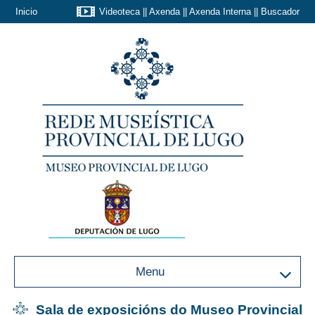
Inicio
Videoteca
||
Axenda
||
Axenda Interna
||
Buscador
Menu
Sala de exposicións do Museo Provincial