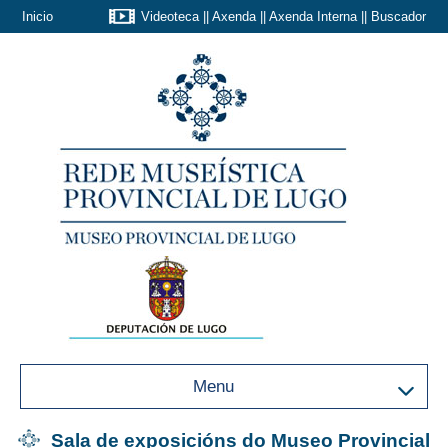
Inicio
Videoteca
||
Axenda
||
Axenda Interna
||
Buscador
Menu
Sala de exposicións do Museo Provincial