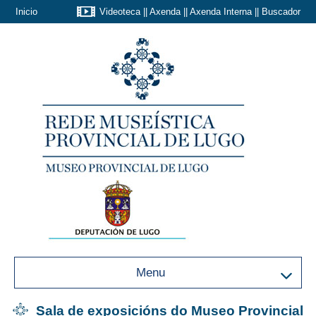
Inicio
Videoteca
||
Axenda
||
Axenda Interna
||
Buscador
Menu
Sala de exposicións do Museo Provincial