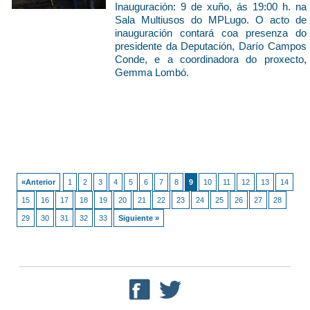
Inauguración: 9 de xuño, ás 19:00 h. na
Sala Multiusos do MPLugo. O acto de
inauguración contará coa presenza do
presidente da Deputación, Darío Campos
Conde, e a coordinadora do proxecto,
Gemma Lombó.
«Anterior
1
2
3
4
5
6
7
8
9
10
11
12
13
14
15
16
17
18
19
20
21
22
23
24
25
26
27
28
29
30
31
32
33
Siguiente »