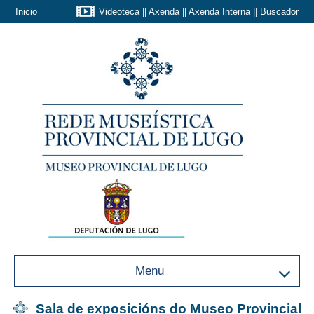
Inicio
Videoteca
||
Axenda
||
Axenda Interna
||
Buscador
Menu
Sala de exposicións do Museo Provincial