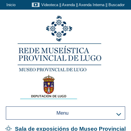
Inicio
Videoteca
||
Axenda
||
Axenda Interna
||
Buscador
Menu
Sala de exposicións do Museo Provincial