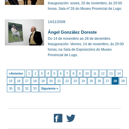
Inauguración: xoves, 20 de novembro, ás 20:00
horas. Sala nº 26 do Museo Provincial de Lugo.
14/11/2008
Ángel González Doreste
Do 14 de novembro ao 28 de decembro.
Inauguración: Venres, 14 de novembro, ás 20:00
horas, na Sala de Exposicións do Museo
Provincial de Lugo.
«Anterior
1
2
3
4
5
6
7
8
9
10
11
12
13
14
15
16
17
18
19
20
21
22
23
24
25
26
27
28
29
30
31
32
33
Siguiente »