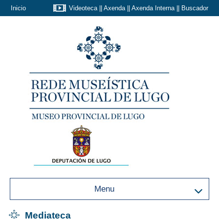
Inicio
Videoteca
||
Axenda
||
Axenda Interna
||
Buscador
Menu
Mediateca