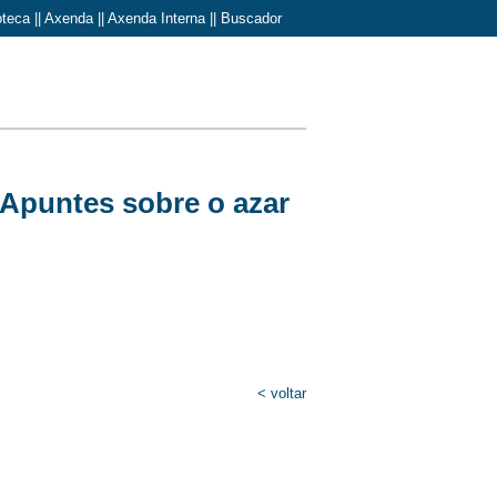
oteca
||
Axenda
||
Axenda Interna
||
Buscador
Apuntes sobre o azar
< voltar