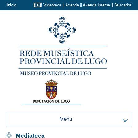
Inicio
Videoteca
||
Axenda
||
Axenda Interna
||
Buscador
Menu
Mediateca