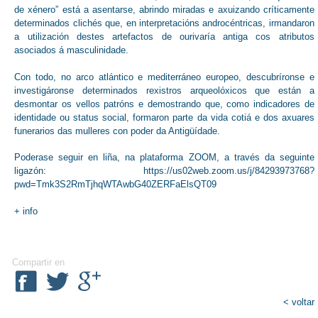
de xénero” está a asentarse, abrindo miradas e axuizando críticamente
determinados clichés que, en interpretacións androcéntricas, irmandaron
a utilización destes artefactos de ourivaría antiga cos atributos
asociados á masculinidade.
Con todo, no arco atlántico e mediterráneo europeo, descubríronse e
investigáronse determinados rexistros arqueolóxicos que están a
desmontar os vellos patróns e demostrando que, como indicadores de
identidade ou status social, formaron parte da vida cotiá e dos axuares
funerarios das mulleres con poder da Antigüídade.
Poderase seguir en liña, na plataforma ZOOM, a través da seguinte
ligazón:
https://us02web.zoom.us/j/84293973768?
pwd=Tmk3S2RmTjhqWTAwbG40ZERFaElsQT09
+
info
Compartir en
< voltar