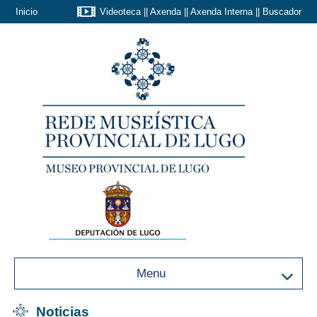
Inicio
Videoteca
||
Axenda
||
Axenda Interna
||
Buscador
Menu
Noticias