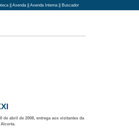
oteca
||
Axenda
||
Axenda Interna
||
Buscador
XXI
de abril de 2008, entrega aos visitantes da
 Alcorta.