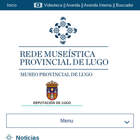
Inicio
Videoteca
||
Axenda
||
Axenda Interna
||
Buscador
Menu
Noticias