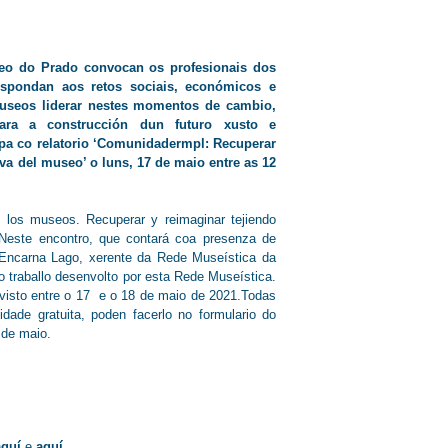
eo do Prado convocan os profesionais dos
espondan aos retos sociais, económicos e
useos liderar nestes momentos de cambio,
ra a construcción dun futuro xusto e
cipa co relatorio ‘Comunidadermpl: Recuperar
va del museo’ o luns, 17 de maio entre as 12
los museos. Recuperar y reimaginar tejiendo
 Neste encontro, que contará coa presenza de
rá Encarna Lago, xerente da Rede Museística da
traballo desenvolto por esta Rede Museística.
visto entre o 17 e o 18 de maio de 2021.Todas
idade gratuita, poden facerlo no formulario do
 de maio.
aquí
e
aquí
.