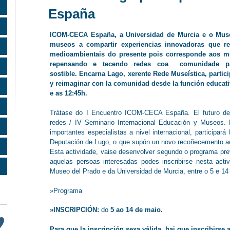
España
ICOM-CECA España, a Universidad de Murcia e o Mus
museos a compartir experiencias innovadoras que r
medioambientais do presente pois corresponde aos m
repensando e tecendo redes coa comunidade pa
sostible. Encarna Lago, xerente Rede Museística, parti
y reimaginar con la comunidad desde la función educati
e as 12:45h.
Trátase do I Encuentro ICOM-CECA España. El futuro de 
redes / IV Seminario Internacional Educación y Museos.
importantes especialistas a nivel internacional, participa
Deputación de Lugo, o que supón un novo recoñecemento ao 
Esta actividade, vaise desenvolver segundo o programa pre
aquelas persoas interesadas podes inscribirse nesta activ
Museo del Prado e da Universidad de Murcia, entre o 5 e 14
»
Programa
»INSCRIPCIÓN:
do
5 ao 14 de maio.
Para que la inscripción sexa válida, hai que inscribirse