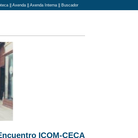
oteca
||
Axenda
||
Axenda Interna
||
Buscador
I Encuentro ICOM-CECA