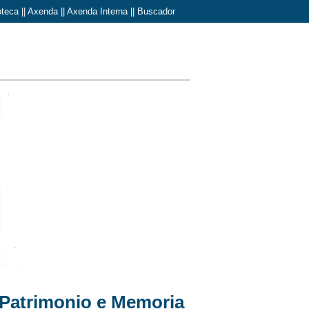
oteca
||
Axenda
||
Axenda Interna
||
Buscador
Patrimonio e Memoria