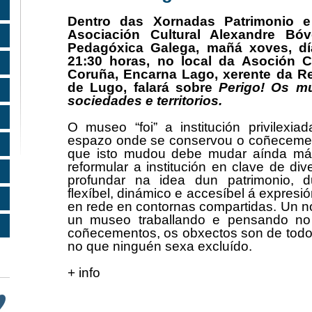
Dentro das Xornadas Patrimonio e
Asociación Cultural Alexandre Bó
Pedagóxica Galega, mañá xoves, día
21:30 horas, no local da Asoción C
Coruña,
Encarna Lago
, xerente da R
de Lugo, falará sobre
Perigo! Os mu
sociedades e territorios.
O museo “foi” a institución privilexi
espazo onde se conservou o coñecemento 
que isto mudou debe mudar aínda mái
reformular a institución en clave de d
profundar na idea dun patrimonio, 
flexíbel, dinámico e accesíbel á expresi
en rede en contornas compartidas. Un 
un museo traballando e pensando no
coñecementos, os obxectos son de todos
no que ninguén sexa excluído.
+ info