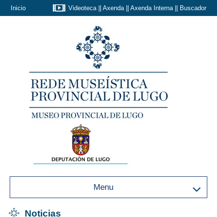
Inicio
Videoteca
||
Axenda
||
Axenda Interna
||
Buscador
Menu
Noticias