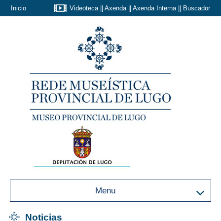
Inicio
Videoteca
||
Axenda
||
Axenda Interna
||
Buscador
Menu
Noticias