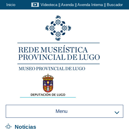
Inicio
Videoteca
||
Axenda
||
Axenda Interna
||
Buscador
Menu
Noticias