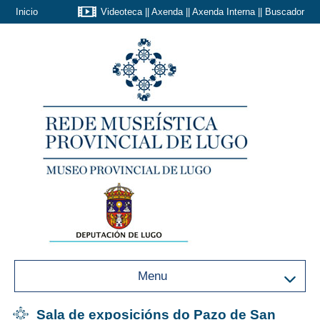
Inicio
Videoteca
||
Axenda
||
Axenda Interna
||
Buscador
Menu
Sala de exposicións do Pazo de San