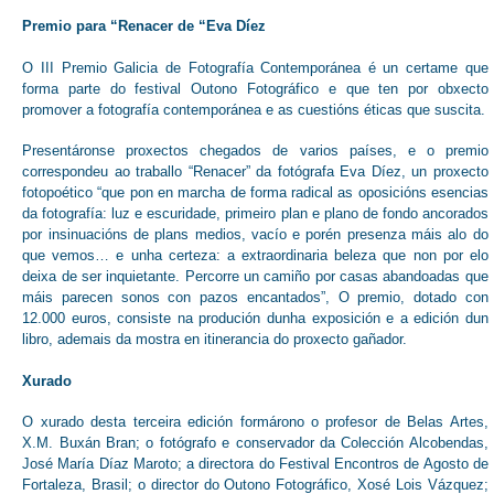
Premio para “Renacer de “Eva Díez
O III Premio Galicia de Fotografía Contemporánea é un certame que
forma parte do festival Outono Fotográfico e que ten por obxecto
promover a fotografía contemporánea e as cuestións éticas que suscita.
Presentáronse proxectos chegados de varios países, e o premio
correspondeu ao traballo “Renacer” da fotógrafa Eva Díez, un proxecto
fotopoético “que pon en marcha de forma radical as oposicións esencias
da fotografía: luz e escuridade, primeiro plan e plano de fondo ancorados
por insinuacións de plans medios, vacío e porén presenza máis alo do
que vemos… e unha certeza: a extraordinaria beleza que non por elo
deixa de ser inquietante. Percorre un camiño por casas abandoadas que
máis parecen sonos con pazos encantados”, O premio, dotado con
12.000 euros, consiste na produción dunha exposición e a edición dun
libro, ademais da mostra en itinerancia do proxecto gañador.
Xurado
O xurado desta terceira edición formárono o profesor de Belas Artes,
X.M. Buxán Bran; o fotógrafo e conservador da Colección Alcobendas,
José María Díaz Maroto; a directora do Festival Encontros de Agosto de
Fortaleza, Brasil; o director do Outono Fotográfico, Xosé Lois Vázquez;