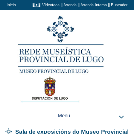
Inicio
Videoteca
||
Axenda
||
Axenda Interna
||
Buscador
Menu
Sala de exposicións do Museo Provincial