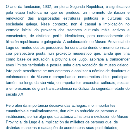
O ano da fundación, 1932, en plena Segunda República, é significativo
pola etapa histórica na que se produce, un momento de ilusión e
renovación das anquilosadas estruturas políticas e culturais da
sociedade galega. Nese contexto, non é casual a implicación no
xermolo inicial do proxecto dos sectores culturais máis activos e
conscientes, de distintos perfís ideolóxicos, pero nomeadamente de
filiación republicana e galeguista. A colaboración co Museo Provincial de
Lugo de moitos destes persoeiros foi constante dende o momento inicial
coa perspectiva posta nun proxecto museístico que, aínda que tiña
como base de actuación a provincia de Lugo, aspiraba a transcender
eses límites territoriais e posuía unha clara vocación de museo galego.
Isto pode acreditarse se nos detemos a analizar a nómina de doadores e
colaboradores do Museo e comprobamos como moitos deles participan,
tamén, ao longo da súa vida, en importantes proxectos culturais, sociais
e empresariais de gran transcendencia na Galiza da segunda metade do
século XX.
Pero alén da importancia decisiva das achegas, moi importantes
cuantitativa e cualitativamente, dun círculo reducido de persoas e
institucións, se hai algo que caracteriza a historia e evolución do Museo
Provincial de Lugo é a implicación de milleiros de persoas que, de
distintas maneiras e cadaquén de acordo coas súas posibilidades,