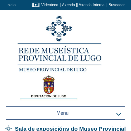
Inicio
Videoteca
||
Axenda
||
Axenda Interna
||
Buscador
Menu
Sala de exposicións do Museo Provincial