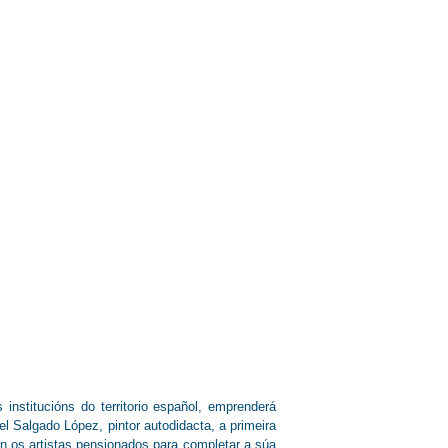
nstitucións do territorio español, emprenderá
l Salgado López, pintor autodidacta, a primeira
an os artistas pensionados para completar a súa