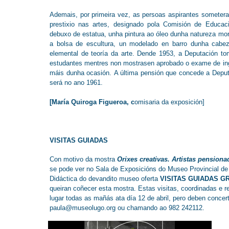
Ademais, por primeira vez, as persoas aspirantes sometera
prestixio nas artes, designado pola Comisión de Educaci
debuxo de estatua, unha pintura ao óleo dunha natureza mor
a bolsa de escultura, un modelado en barro dunha cabez
elemental de teoría da arte. Dende 1953, a Deputación t
estudantes mentres non mostrasen aprobado o exame de ingr
máis dunha ocasión. A última pensión que concede a Deputac
será no ano 1961.
[María Quiroga Figueroa, c
omisaria da exposición]
VISITAS GUIADAS
Con motivo da mostra
Orixes creativas. Artistas pension
se pode ver no Sala de Exposicións do Museo Provincial de 
Didáctica do devandito museo oferta
VISITAS GUIADAS G
queiran coñecer esta mostra. Estas visitas, coordinadas e 
lugar todas as mañás ata día 12 de abril, pero deben concer
paula@museolugo.org
ou chamando ao 982 242112.