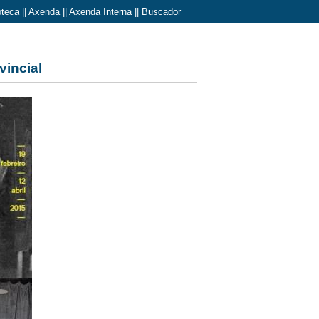
oteca
||
Axenda
||
Axenda Interna
||
Buscador
vincial