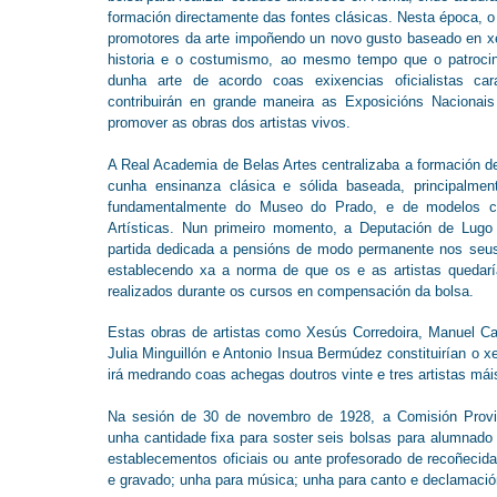
formación directamente das fontes clásicas. Nesta época, 
promotores da arte impoñendo un novo gusto baseado en xé
historia e o costumismo, ao mesmo tempo que o patrocini
dunha arte de acordo coas exixencias oficialistas car
contribuirán en grande maneira as Exposicións Nacionai
promover as obras dos artistas vivos.
A Real Academia de Belas Artes centralizaba a formación de
cunha ensinanza clásica e sólida baseada, principalmen
fundamentalmente do Museo do Prado, e de modelos c
Artísticas. Nun primeiro momento, a Deputación de Lugo
partida dedicada a pensións de modo permanente nos seus
establecendo xa a norma de que os e as artistas quedarían 
realizados durante os cursos en compensación da bolsa.
Estas obras de artistas como Xesús Corredoira, Manuel Cas
Julia Minguillón e Antonio Insua Bermúdez constituirían o 
irá medrando coas achegas doutros vinte e tres artistas má
Na sesión de 30 de novembro de 1928, a Comisión Provin
unha cantidade fixa para soster seis bolsas para alumnado
establecementos oficiais ou ante profesorado de recoñecida 
e gravado; unha para música; unha para canto e declamación