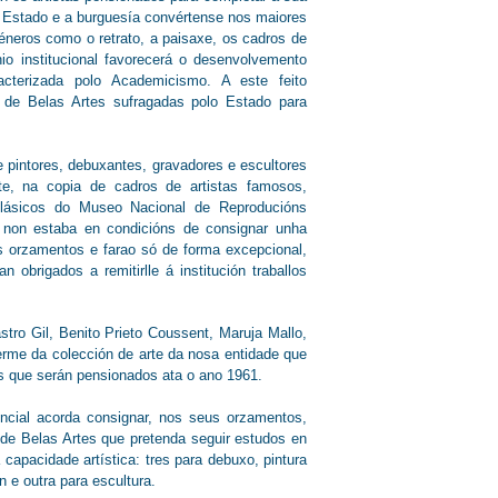
o Estado e a burguesía convértense nos maiores
neros como o retrato, a paisaxe, os cadros de
o institucional favorecerá o desenvolvemento
acterizada polo Academicismo. A este feito
s de Belas Artes sufragadas polo Estado para
 pintores, debuxantes, gravadores e escultores
te, na copia de cadros de artistas famosos,
lásicos do Museo Nacional de Reproducións
 non estaba en condicións de consignar unha
 orzamentos e farao só de forma excepcional,
obrigados a remitirlle á institución traballos
tro Gil, Benito Prieto Coussent, Maruja Mallo,
xerme da colección de arte da nosa entidade que
is que serán pensionados ata o ano 1961.
cial acorda consignar, nos seus orzamentos,
 de Belas Artes que pretenda seguir estudos en
capacidade artística: tres para debuxo, pintura
 e outra para escultura.