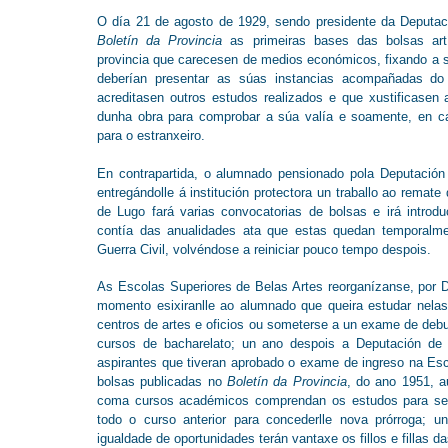
O día 21 de agosto de 1929, sendo presidente da Deputa
Boletín da Provincia
as primeiras bases das bolsas artí
provincia que carecesen de medios económicos, fixando a s
deberían presentar as súas instancias acompañadas do c
acreditasen outros estudos realizados e que xustificasen 
dunha obra para comprobar a súa valía e soamente, en ca
para o estranxeiro.
En contrapartida, o alumnado pensionado pola Deputación 
entregándolle á institución protectora un traballo ao remat
de Lugo fará varias convocatorias de bolsas e irá intro
contía das anualidades ata que estas quedan temporalm
Guerra Civil, volvéndose a reiniciar pouco tempo despois.
As Escolas Superiores de Belas Artes reorganízanse, por De
momento esixiranlle ao alumnado que queira estudar nela
centros de artes e oficios ou someterse a un exame de debu
cursos de bacharelato; un ano despois a Deputación de
aspirantes que tiveran aprobado o exame de ingreso na E
bolsas publicadas no
Boletín da Provincia
, do ano 1951, a
coma cursos académicos comprendan os estudos para seg
todo o curso anterior para concederlle nova prórroga; 
igualdade de oportunidades terán vantaxe os fillos e fillas 