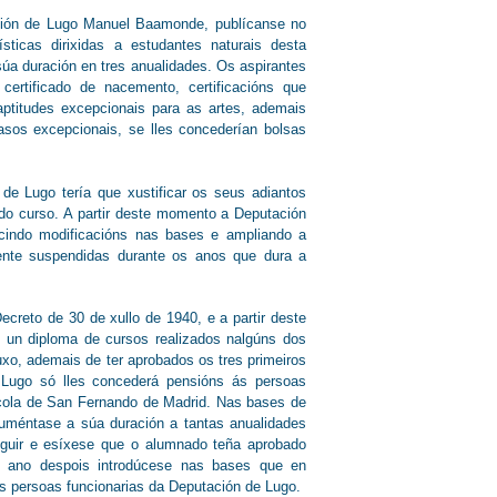
ción de Lugo Manuel Baamonde, publícanse no
sticas dirixidas a estudantes naturais desta
úa duración en tres anualidades. Os aspirantes
ertificado de nacemento, certificacións que
aptitudes excepcionais para as artes, ademais
sos excepcionais, se lles concederían bolsas
de Lugo tería que xustificar os seus adiantos
e do curso. A partir deste momento a Deputación
ducindo modificacións nas bases e ampliando a
ente suspendidas durante os anos que dura a
creto de 30 de xullo de 1940, e a partir deste
s un diploma de cursos realizados nalgúns dos
xo, ademais de ter aprobados os tres primeiros
 Lugo só lles concederá pensións ás persoas
scola de San Fernando de Madrid. Nas bases de
uméntase a súa duración a tantas anualidades
uir e esíxese que o alumnado teña aprobado
un ano despois introdúcese nas bases que en
das persoas funcionarias da Deputación de Lugo.