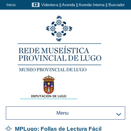
Inicio
Videoteca
||
Axenda
||
Axenda Interna
||
Buscador
Menu
MPLugo: Follas de Lectura Fácil