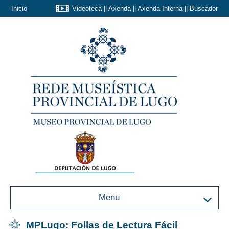
Inicio
Videoteca
||
Axenda
||
Axenda Interna
||
Buscador
Menu
MPLugo: Follas de Lectura Fácil